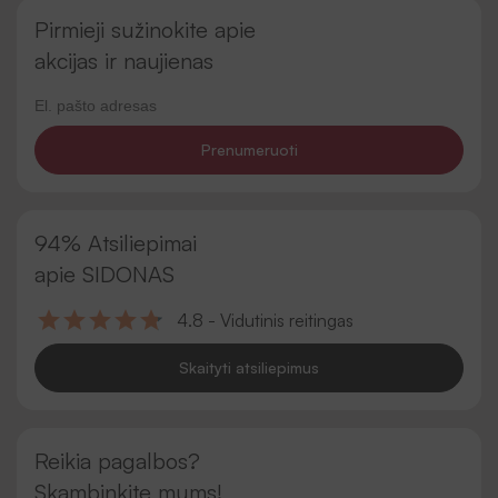
Pirmieji sužinokite apie
akcijas ir naujienas
Prenumeruoti
94% Atsiliepimai
apie SIDONAS
4.8 - Vidutinis reitingas
Skaityti atsiliepimus
Reikia pagalbos?
Skambinkite mums!