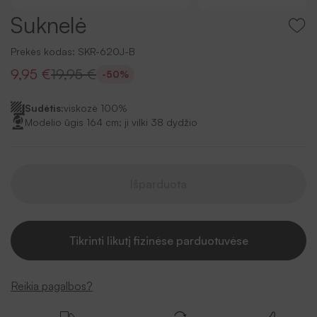
Suknelė
Prekės kodas:
SKR-620J-B
9,95 €
19,95 €
-50%
Sudėtis:
viskozė 100%
Modelio ūgis 164 cm; ji vilki 38 dydžio
Išparduota
Tikrinti likutį fizinėse parduotuvėse
Reikia pagalbos?