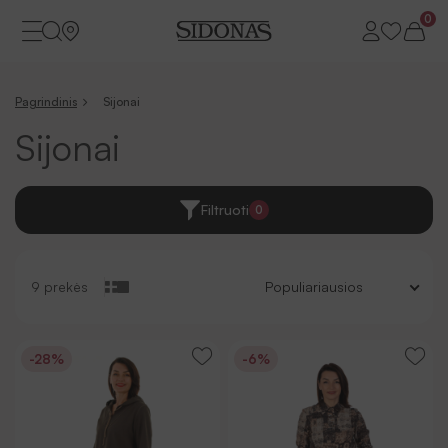
0
Pagrindinis
Sijonai
Sijonai
Filtruoti
0
9 prekės
Populiariausios
-28%
-6%