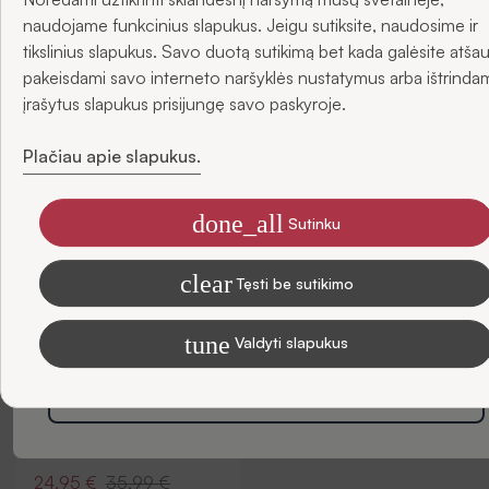
ir gaukite -5 % nuolaidą savo pirmajam užsakymui.
naudojame funkcinius slapukus. Jeigu sutiksite, naudosime ir
tikslinius slapukus. Savo duotą sutikimą bet kada galėsite atšau
-31%
pakeisdami savo interneto naršyklės nustatymus arba ištrinda
El. paštas
įrašytus slapukus prisijungę savo paskyroje.
Plačiau apie slapukus.
done_all
Sutinku
Sutinku gauti SIDONO naujienas el. paštu
clear
Tęsti be sutikimo
Informaciją, kaip tvarkome duomenis rinkodaros tikslais, skaitykite
Privatumo Politikoje
tune
Valdyti slapukus
Prenumeruoti
Sijonas
24,95 €
35,99 €