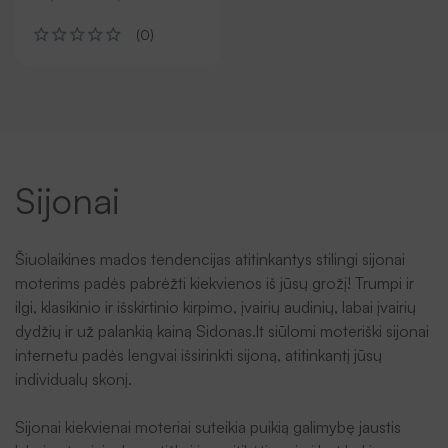
(0)
Sijonai
Šiuolaikines mados tendencijas atitinkantys stilingi sijonai
moterims padės pabrėžti kiekvienos iš jūsų grožį! Trumpi ir
ilgi, klasikinio ir išskirtinio kirpimo, įvairių audinių, labai įvairių
dydžių ir už palankią kainą Sidonas.lt siūlomi moteriški sijonai
internetu padės lengvai išsirinkti sijoną, atitinkantį jūsų
individualų skonį.
Sijonai kiekvienai moteriai suteikia puikią galimybę jaustis