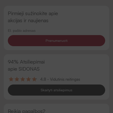
Pirmieji sužinokite apie
akcijas ir naujienas
Prenumeruoti
94% Atsiliepimai
apie SIDONAS
4.8 - Vidutinis reitingas
Skaityti atsiliepimus
Reikia pagalbos?