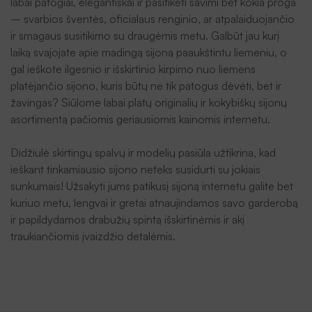
labai patogiai, elegantiškai ir pasitikėti savimi bet kokia proga
– svarbios šventės, oficialaus renginio, ar atpalaiduojančio
ir smagaus susitikimo su draugėmis metu. Galbūt jau kurį
laiką svajojate apie madingą sijoną paaukštintu liemeniu, o
gal ieškote ilgesnio ir išskirtinio kirpimo nuo liemens
platėjančio sijono, kuris būtų ne tik patogus dėvėti, bet ir
žavingas? Siūlome labai platų originalių ir kokybiškų sijonų
asortimentą pačiomis geriausiomis kainomis internetu.
Didžiulė skirtingų spalvų ir modelių pasiūla užtikrina, kad
ieškant tinkamiausio sijono neteks susidurti su jokiais
sunkumais! Užsakyti jums patikusį sijoną internetu galite bet
kuriuo metu, lengvai ir gretai atnaujindamos savo garderobą
ir papildydamos drabužių spintą išskirtinėmis ir akį
traukiančiomis įvaizdžio detalėmis.