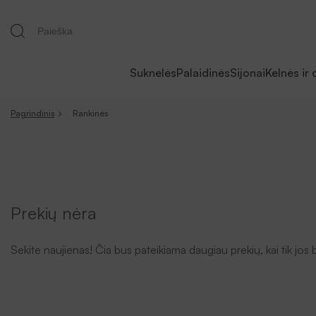
Suknelės
Palaidinės
Sijonai
Kelnės ir 
Pagrindinis
Rankinės
Prekių nėra
Sekite naujienas! Čia bus pateikiama daugiau prekių, kai tik jos 