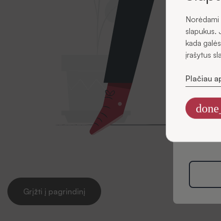
Norėdami u
El. pašta
slapukus. 
kada galės
įrašytus s
Plačiau a
Sutin
el. pa
done
Informaciją
rinkodaros t
Politikoje
Grįžti į pagrindinį