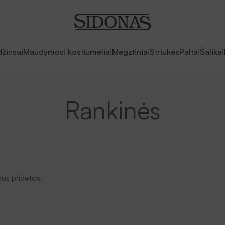
džinsai
Maudymosi kostiumėliai
Megztiniai
Striukės
Paltai
Šalikai
Rankinės
bus pridėtos.