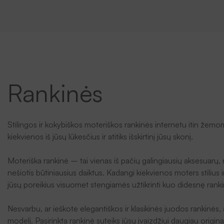
Rankinės
Stilingos ir kokybiškos moteriškos rankinės internetu itin žemom
kiekvienos iš jūsų lūkesčius ir atitiks išskirtinį jūsų skonį.
Moteriška rankinė – tai vienas iš pačių galingiausių aksesuarų, n
nešiotis būtiniausius daiktus. Kadangi kiekvienos moters stilius ir
jūsų poreikius visuomet stengiamės užtikrinti kuo didesnę rankinių
Nesvarbu, ar ieškote elegantiškos ir klasikinės juodos rankinės, a
modelį. Pasirinkta rankinė suteiks jūsų įvaizdžiui daugiau origin