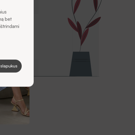
nius
mą bet
ištrindami
 slapukus