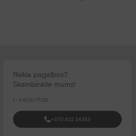
Reikia pagalbos?
Skambinkite mums!
I - V 8:00-17:00
+370 602 34353