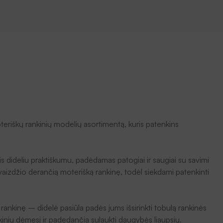
oteriškų rankinių modelių asortimentą, kuris patenkins
tis dideliu praktiškumu, padėdamas patogiai ir saugiai su savimi
to įvaizdžio derančią moterišką rankinę, todėl siekdami patenkinti
ą rankinę – didelė pasiūla padės jums išsirinkti tobulą rankinės
inkinių dėmesį ir padedančia sulaukti daugybės liaupsių.