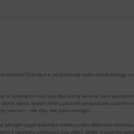
is kainomis! Sidonas.lt e. parduotuvėje rasite didžiulį skirtingų m
e tik suteikiantis mūsų įvaizdžiui būtiną akcentą, bet ir pasižymin
 skonis skiriasi, kaskart vertėtų pasirinkti geriausiai prie pasirink
 įvairovę – tiek stilių, tiek spalvų atžvilgiu.
r galvojate įsigyti spalvintą ir išskirtiniu raštu dekoruotą moterišk
alumo ir taps bene svarbiausia jūsų stiliaus detale, traukiančia apl