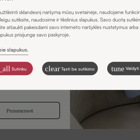
žtikrinti sklandesnį naršymą mūsų svetainėje, naudojame funkci
s
Jeigu sutiksite, naudosime ir tikslinius slapukus. Savo duotą sutiki
ite atšaukti pakeisdami savo interneto naršyklės nustatymus arba 
lapukus prisijungę savo paskyroje.
pie slapukus.
ku gauti SIDONO naujienas
štu
_all
clear
tune
Valdyti
Sutinku
Tęsti be sutikimo
, kaip tvarkome duomenis
ikslais, skaitykite Privatumo
Prenumeruoti