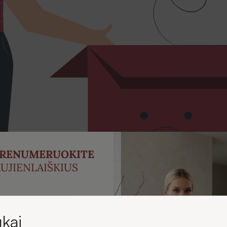
PRENUMERUOKITE
UJIENLAIŠKIUS
ukite -5 % nuolaidą savo
irmajam užsakymui.
kai