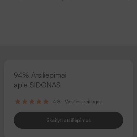
94% Atsiliepimai
apie SIDONAS
4.8 - Vidutinis reitingas
Skaityti atsiliepimus