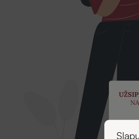
UŽSI
NA
ir ga
p
Slapu