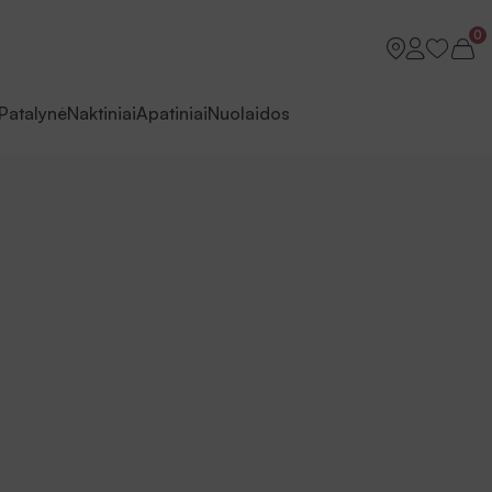
0
Patalynė
Naktiniai
Apatiniai
Nuolaidos