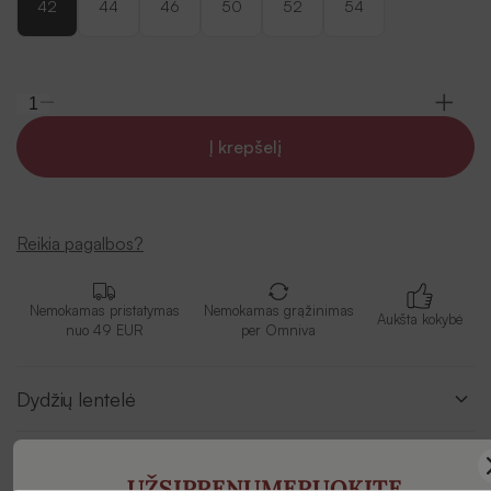
42
44
46
50
52
54
Į krepšelį
Reikia pagalbos?
Nemokamas pristatymas
Nemokamas grąžinimas
Aukšta kokybė
nuo 49 EUR
per Omniva
Dydžių lentelė
Aprašymas
UŽSIPRENUMERUOKITE