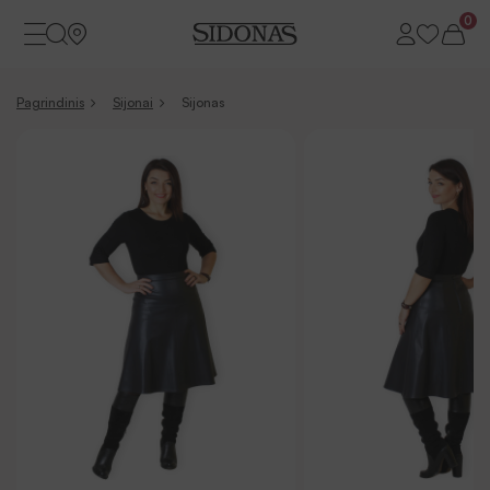
0
Pagrindinis
Sijonai
Sijonas