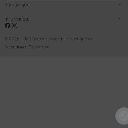
Kategorijos
Informacija
© 2026 - UAB Sidonas. Visos teisės saugomos.
Sprendimas:
Elpresta.eu