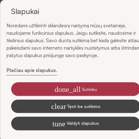
NAUJIENLAIŠKIUS
Slapukai
Likutis parduotuvėse
Norėdami užtikrinti sklandesnį naršymą mūsų svetainėje,
Pristatymo būdai
ir gaukite -5 % nuolaidą savo pirmajam užsakymui.
naudojame funkcinius slapukus. Jeigu sutiksite, naudosime ir
tikslinius slapukus. Savo duotą sutikimą bet kada galėsite atšau
pakeisdami savo interneto naršyklės nustatymus arba ištrinda
El. paštas
įrašytus slapukus prisijungę savo paskyroje.
Atsiliepimai
Plačiau apie slapukus.
done_all
Sutinku
Sutinku gauti SIDONO naujienas el. paštu
clear
Tęsti be sutikimo
Informaciją, kaip tvarkome duomenis rinkodaros tikslais, skaitykite
Privatumo Politikoje
tune
Valdyti slapukus
Prenumeruoti