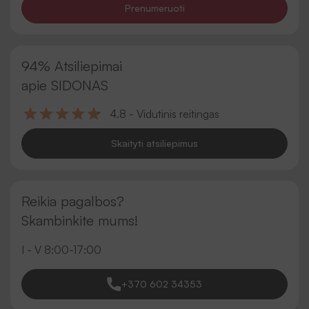
Prenumeruoti
94% Atsiliepimai
apie SIDONAS
4.8 - Vidutinis reitingas
Skaityti atsiliepimus
Reikia pagalbos?
Skambinkite mums!
I - V 8:00-17:00
+370 602 34353