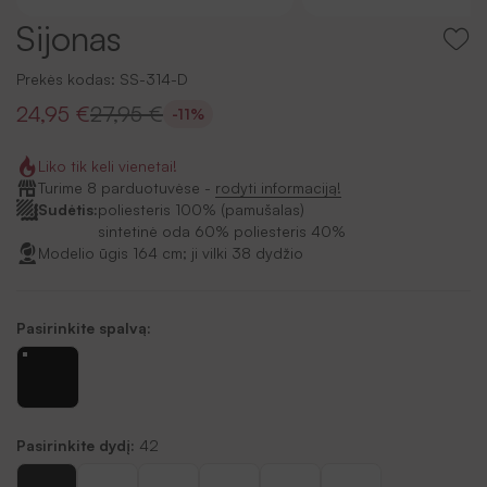
Sijonas
Prekės kodas:
SS-314-D
24,95 €
27,95 €
-11%
Liko tik keli vienetai!
Turime 8 parduotuvėse -
rodyti informaciją!
Sudėtis:
poliesteris 100% (pamušalas)
sintetinė oda 60% poliesteris 40%
Modelio ūgis 164 cm; ji vilki 38 dydžio
Pasirinkite spalvą:
Pasirinkite dydį:
42