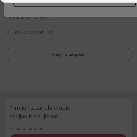
Būkite pirma (-as), kuri (-is) paliks atsiliepimą apie šią prekę.
Jūsų nuomonė labai svarbi mums ir gali padėti kitiems
klientams apsispręsti.
Tai užtruks vos minutę!
Rašyti atsiliepimą
Pirmieji sužinokite apie
akcijas ir naujienas