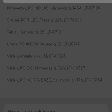
Panevėžys, PC MOLAS, Klaipėdos g. 143A, LT-37189
Šiauliai, PC TILŽĖ, Tilžės g. 225, LT-76200
Telšiai, Kęstučio g. 25, LT-87120
Utena, PC AUŠRA, Aušros g. 21, LT‑28193
Vilnius, Antakalnio g. 51, LT-10325
Vilnius, PC BIG, Ukmergės g. 369, LT-06327
Vilnius, PC NORFA BAZĖ, Savanorių pr. 176, LT-03154
Pirmieji sužinokite apie