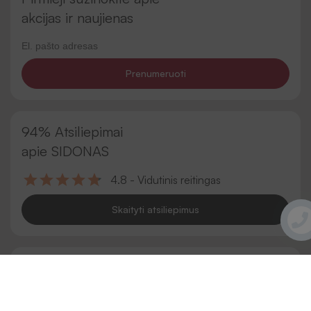
akcijas ir naujienas
Prenumeruoti
94% Atsiliepimai
apie SIDONAS
4.8 - Vidutinis reitingas
Skaityti atsiliepimus
Reikia pagalbos?
Skambinkite mums!