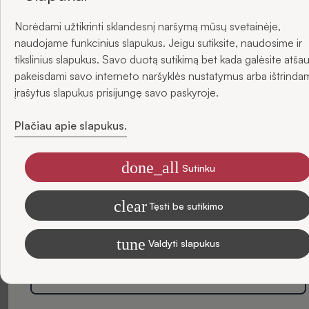
Norėdami užtikrinti sklandesnį naršymą mūsų svetainėje,
ir gaukite -5 % nuolaidą savo pirmajam užsakymui.
naudojame funkcinius slapukus. Jeigu sutiksite, naudosime ir
tikslinius slapukus. Savo duotą sutikimą bet kada galėsite atšau
pakeisdami savo interneto naršyklės nustatymus arba ištrinda
El. paštas
įrašytus slapukus prisijungę savo paskyroje.
Mūsų parduotuvės
Plačiau apie slapukus.
Visi miestai
done_all
Sutinku
Sutinku gauti SIDONO naujienas el. paštu
Kaunas, PC Norfa, Šiaurės pr. 44, LT-49227
clear
Tęsti be sutikimo
Informaciją, kaip tvarkome duomenis rinkodaros tikslais, skaitykite
Privatumo Politikoje
Klaipėda, PC MOLAS, Taikos pr. 139, LT-94284
tune
Valdyti slapukus
Klaipėda, PC IKI, H. Manto 31, LT-92236
Prenumeruoti
Marijampolė, PC IKI, Vytauto g. 48A, LT-68296