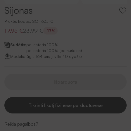
Sijonas
Prekės kodas:
SO-163J-C
19,95 €
23,99 €
-17%
Sudėtis:
poliesteris 100%
poliesteris 100% (pamušalas)
Modelio ūgis 164 cm; ji vilki 40 dydžio
Išparduota
Tikrinti likutį fizinėse parduotuvėse
Reikia pagalbos?