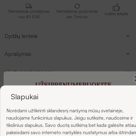
Nemokamas pristatymas
Nemokamas grąžinimas
Aukšta kokybė
nuo 49 EUR
per Omniva
Dydžių lentelė
Aprašymas
Likutis parduotuvėse
UŽSIPRENUMERUOKITE
NAUJIENLAIŠKIUS
Slapukai
Atsiliepimai
Norėdami užtikrinti sklandesnį naršymą mūsų svetainėje,
ir gaukite -5 % nuolaidą savo pirmajam užsakymui.
naudojame funkcinius slapukus. Jeigu sutiksite, naudosime ir
tikslinius slapukus. Savo duotą sutikimą bet kada galėsite atšau
pakeisdami savo interneto naršyklės nustatymus arba ištrinda