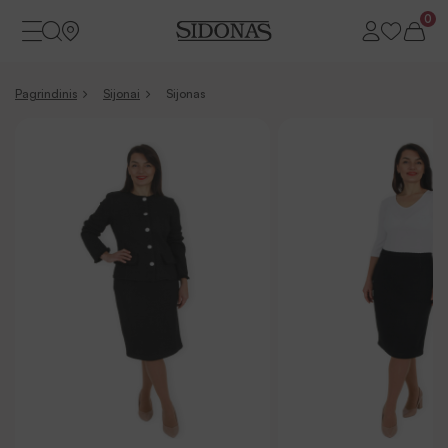
0
Pagrindinis
Sijonai
Sijonas