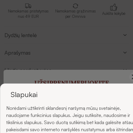
Nemokamas pristatymas
Nemokamas grąžinimas
Aukšta kokybė
nuo 49 EUR
per Omniva
Dydžių lentelė
Aprašymas
Likutis parduotuvėse
UŽSIPRENUMERUOKITE
NAUJIENLAIŠKIUS
Slapukai
Atsiliepimai
Norėdami užtikrinti sklandesnį naršymą mūsų svetainėje,
ir gaukite -5 % nuolaidą savo pirmajam užsakymui.
naudojame funkcinius slapukus. Jeigu sutiksite, naudosime ir
tikslinius slapukus. Savo duotą sutikimą bet kada galėsite atšau
pakeisdami savo interneto naršyklės nustatymus arba ištrinda