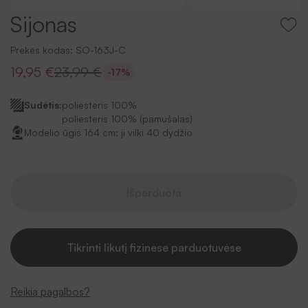
Sijonas
Prekės kodas:
SO-163J-C
19,95 €
23,99 €
-17%
Sudėtis:
poliesteris 100%
poliesteris 100% (pamušalas)
Modelio ūgis 164 cm; ji vilki 40 dydžio
Išparduota
Tikrinti likutį fizinėse parduotuvėse
Reikia pagalbos?