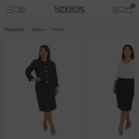
0
Pagrindinis
Sijonai
Sijonas