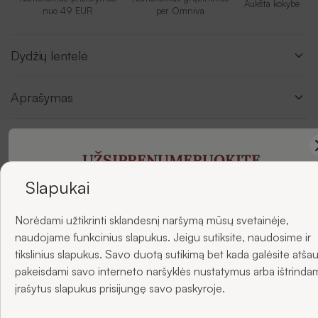
Aukšta kokybė
nuo 49 EUR
per Omniva
Dydžių lentelė
Aprašymas
UŽSIPRENUMERUOKITE
Atsiliepimai
NAUJIENLAIŠKIUS
Slapukai
Norėdami užtikrinti sklandesnį naršymą mūsų svetainėje,
ir gaukite -5 % nuolaidą savo pirmajam užsakymui.
naudojame funkcinius slapukus. Jeigu sutiksite, naudosime ir
tikslinius slapukus. Savo duotą sutikimą bet kada galėsite atšau
pakeisdami savo interneto naršyklės nustatymus arba ištrinda
El. paštas
įrašytus slapukus prisijungę savo paskyroje.