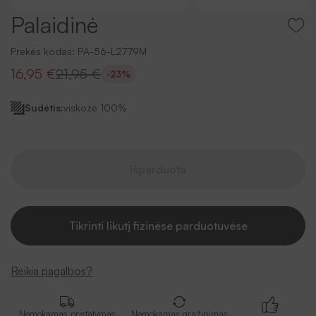
Palaidinė
Prekės kodas:
PA-56-L2779M
16,95 €
21,95 €
-23%
Sudėtis:
viskozė 100%
Išparduota
Tikrinti likutį fizinėse parduotuvėse
Reikia pagalbos?
Nemokamas pristatymas
Nemokamas grąžinimas