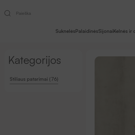
Suknelės
Palaidinės
Sijonai
Kelnės ir 
Kategorijos
Stiliaus patarimai (76)