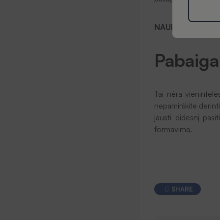
NAUDINGA:
„Kaip
Pabaiga
Tai nėra vienintelė
nepamirškite derinti 
jausti didesnį pasit
formavimą.
SHARE