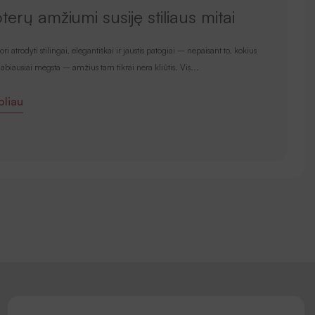
erų amžiumi susiję stiliaus mitai
S
5
ori atrodyti stilingai, elegantiškai ir jaustis patogiai – nepaisant to, kokius
labiausiai mėgsta – amžius tam tikrai nėra kliūtis. Vis...
Vi
sa
toliau
Sk