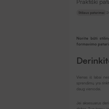
Praktiški pat
Stiliaus patarimai
2
Norite būti stil
formavimo patarim
Derinki
Vienas iš labai ne
sprendimų yra rinkti
daug vienodai.
Jei aksesuarus deri
diržas. Tuo tarpu, je