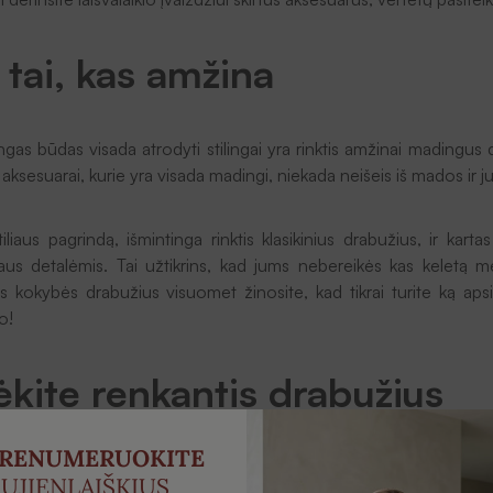
 tai, kas amžina
gas būdas visada atrodyti stilingai yra rinktis amžinai madingus 
r aksesuarai, kurie yra visada madingi, niekada neišeis iš mados ir
iliaus pagrindą, išmintinga rinktis klasikinius drabužius, ir kar
iliaus detalėmis. Tai užtikrins, kad jums nebereikės kas keletą 
tos kokybės drabužius visuomet žinosite, kad tikrai turite ką apsir
o!
kite renkantis drabužius
PRENUMERUOKITE
asitaikančių klaidų yra ta, kad, renkantis drabužius, dauguma pirk
UJIENLAIŠKIUS