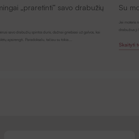
mingai „praretinti“ savo drabužių
Su mot
Jei moteris n
drabužius ji 
rusi savo drabužių spintos duris, dažnai griebiasi už galvos, kai
alėtų apsirengti. Paradoksalu, tačiau su tokia...
Skaityti 