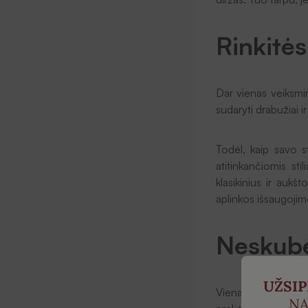
Rinkitės
Dar vienas veiksmin
sudaryti drabužiai i
Todėl, kaip savo st
atitinkančiomis st
klasikinius ir aukš
aplinkos išsaugojim
Neskubė
UŽSI
Viena dažniausiai p
NA