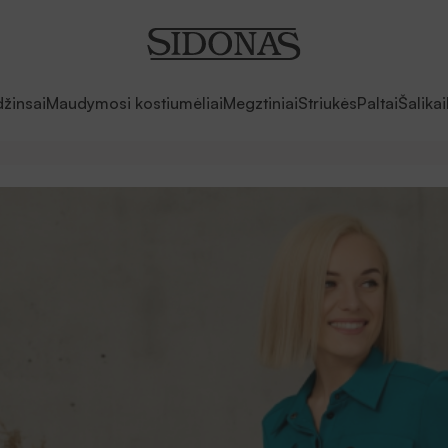
džinsai
Maudymosi kostiumėliai
Megztiniai
Striukės
Paltai
Šalikai