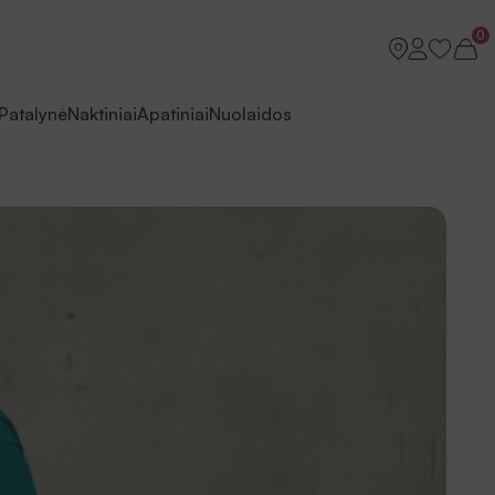
0
Patalynė
Naktiniai
Apatiniai
Nuolaidos