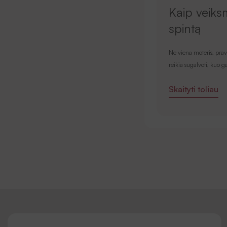
Kaip veiks
spintą
Ne viena moteris, pravė
reikia sugalvoti, kuo g
Skaityti toliau