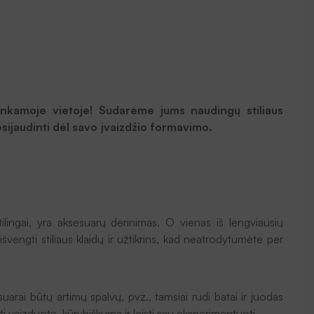
tinkamoje vietoje! Sudarėme jums naudingų stiliaus
esijaudinti dėl savo įvaizdžio formavimo.
lingai, yra aksesuarų derinimas. O vienas iš lengviausių
išvengti stiliaus klaidų ir užtikrins, kad neatrodytumėte per
uarai būtų artimų spalvų, pvz., tamsiai rudi batai ir juodas
lkti vaizduotę, kūrybiškumą ir leisti sau eksperimentuoti.