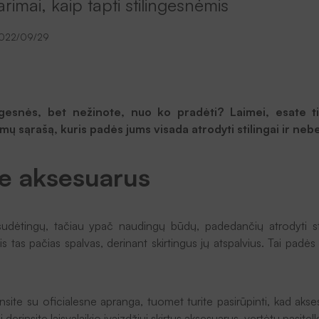
arimai, kaip tapti stilingesnėmis
022/09/29
ingesnės, bet nežinote, nuo ko pradėti? Laimei, esate 
ų sąrašą, kuris padės jums visada atrodyti stilingai ir neb
te aksesuarus
sudėtingų, tačiau ypač naudingų būdų, padedančių atrodyti sti
s tas pačias spalvas, derinant skirtingus jų atspalvius. Tai padės 
nsite su oficialesne apranga, tuomet turite pasirūpinti, kad akses
i derinsite laisvalaikio įvaizdžiui skirtus aksesuarus, vertėtų pasite