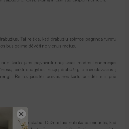
drabužius. Tai reiškia, kad drabužių spintos pagrindą turėtų
 juos bus galima dėvėti ne vienus metus.
tas nuo karto juos paįvairinti naujausias mados tendencijas
mėnesių pirkti daugybės naujų drabužių, o investavusios į
engti. Be to, jausitės puikiai, nes kartu prisidėsite ir prie
ėjų panikuoja ir skuba. Dažnai taip nutinka baiminantis, kad