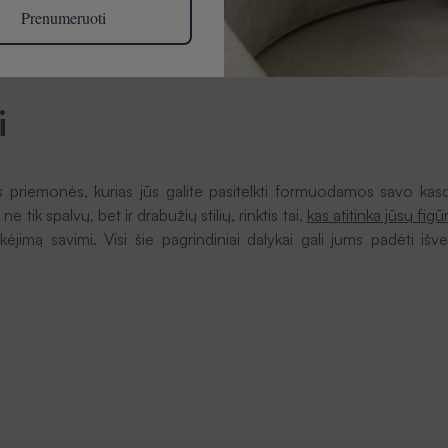
Prenumeruoti
 teisingai derinti drabužių spalvas“
i
s priemonės, kurias jūs galite pasitelkti formuodamos savo kasdi
ne tik spalvų, bet ir drabužių stilių, rinktis tai,
kas atitinka jūsų figū
ikėjimą savimi. Visi šie pagrindiniai dalykai gali jums padėti išve