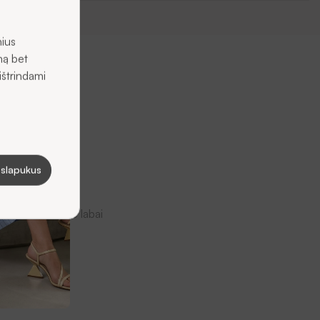
nius
mą bet
ištrindami
 slapukus
ekę. Jūsų nuomonė labai