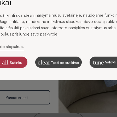
kai
žtikrinti sklandesnį naršymą mūsų svetainėje, naudojame funkci
s
Jeigu sutiksite, naudosime ir tikslinius slapukus. Savo duotą sutiki
ite atšaukti pakeisdami savo interneto naršyklės nustatymus arba 
lapukus prisijungę savo paskyroje.
Atsiliepimai
pie slapukus.
ku gauti SIDONO naujienas
štu
_all
clear
tune
Valdyti
Sutinku
Tęsti be sutikimo
, kaip tvarkome duomenis
ikslais, skaitykite Privatumo
Būkite pirma (-as), kuri (-is) paliks atsiliepimą apie šią pr
svarbi mums ir gali padėti kitiems klientams apsispręsti.
Tai užtruks vos minutę!
Prenumeruoti