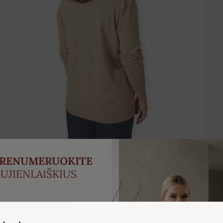
PRENUMERUOKITE
UJIENLAIŠKIUS
ukite -5 % nuolaidą savo
irmajam užsakymui.