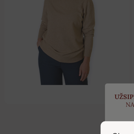
UŽSI
NA
ir ga
p