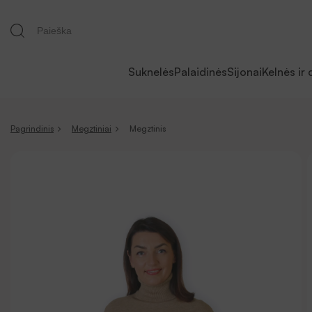
Suknelės
Palaidinės
Sijonai
Kelnės ir 
Pagrindinis
Megztiniai
Megztinis