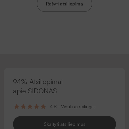
Rašyti atsiliepimą
94% Atsiliepimai
apie SIDONAS
4.8 - Vidutinis reitingas
Skaityti atsiliepimus