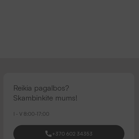
Reikia pagalbos?
Skambinkite mums!
I - V 8:00-17:00
+370 602 34353