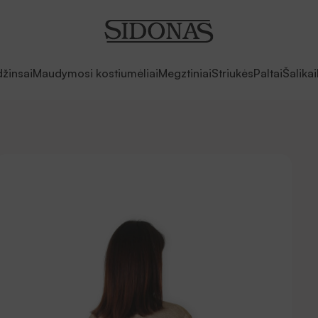
džinsai
Maudymosi kostiumėliai
Megztiniai
Striukės
Paltai
Šalikai