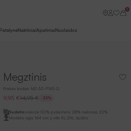
0
Patalynė
Naktiniai
Apatiniai
Nuolaidos
Megztinis
Prekės kodas:
MZ-50-P14S-D
9,95 €
14,95 €
-33%
Sudėtis:
viskozė 50% poliesteris 28% nailonas 22%
Modelio ūgis 164 cm; ji vilki XL-2XL dydžio