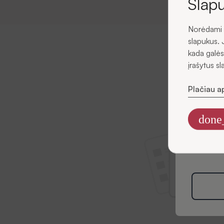
Slapu
Norėdami u
El. pašta
slapukus. 
kada galės
įrašytus s
Plačiau a
Sutin
el. pa
done
Informaciją
rinkodaros t
Politikoje