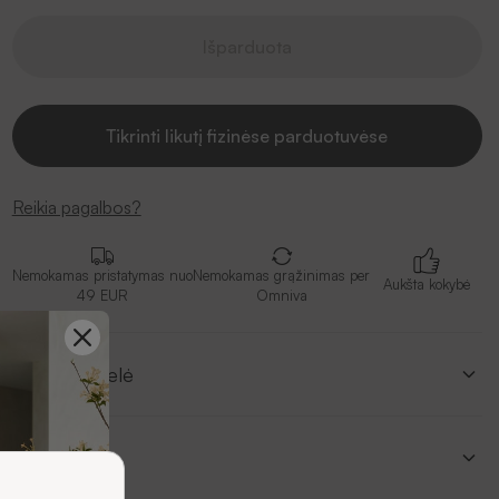
Išparduota
Tikrinti likutį fizinėse parduotuvėse
Reikia pagalbos?
Nemokamas pristatymas nuo
Nemokamas grąžinimas per
Aukšta kokybė
49 EUR
Omniva
Dydžių lentelė
Aprašymas