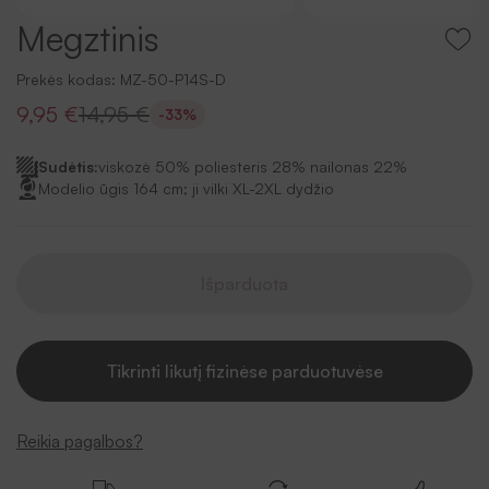
Megztinis
Prekės kodas:
MZ-50-P14S-D
9,95 €
14,95 €
-33%
Sudėtis:
viskozė 50% poliesteris 28% nailonas 22%
Modelio ūgis 164 cm; ji vilki XL-2XL dydžio
Išparduota
Tikrinti likutį fizinėse parduotuvėse
Reikia pagalbos?