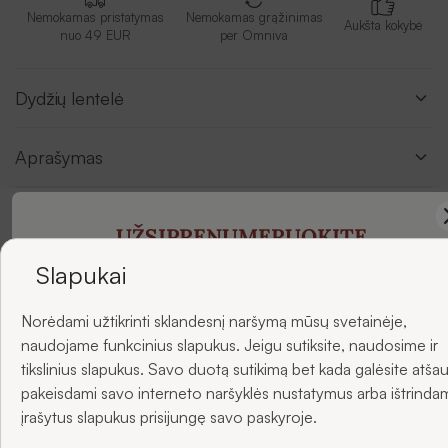
Nemokamas pristatymas
Nemokamas grąžinimas
Aukšta kokybė
nuo 49 EUR
per Omniva
Dydžių lentelė
Aprašymas
UŽSIPRENUMERUOKITE
Atsiliepimai
NAUJIENLAIŠKIUS
Slapukai
Norėdami užtikrinti sklandesnį naršymą mūsų svetainėje,
ir gaukite -5 % nuolaidą savo pirmajam užsakymui.
naudojame funkcinius slapukus. Jeigu sutiksite, naudosime ir
tikslinius slapukus. Savo duotą sutikimą bet kada galėsite atšau
pakeisdami savo interneto naršyklės nustatymus arba ištrinda
El. paštas
įrašytus slapukus prisijungę savo paskyroje.