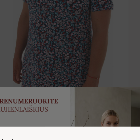
PRENUMERUOKITE
UJIENLAIŠKIUS
ukite -5 % nuolaidą savo
irmajam užsakymui.