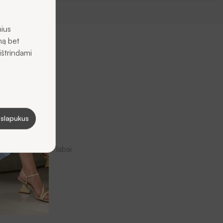
nius
mą bet
ištrindami
 slapukus
ekę. Jūsų nuomonė labai