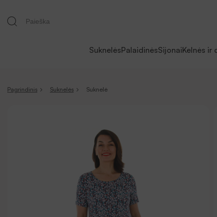
Suknelės
Palaidinės
Sijonai
Kelnės ir 
Pagrindinis
Suknelės
Suknelė