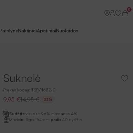
0
Patalynė
Naktiniai
Apatiniai
Nuolaidos
Suknelė
Prekės kodas:
TSR-1163Z-C
9,95 €
14,95 €
-33%
Sudėtis:
viskozė 96% elastanas 4%
Modelio ūgis 164 cm; ji vilki 40 dydžio