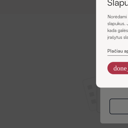
Slapu
Norėdami u
El. pašta
slapukus. 
kada galės
įrašytus s
Plačiau a
Sutin
el. pa
done
Informaciją
rinkodaros t
Politikoje