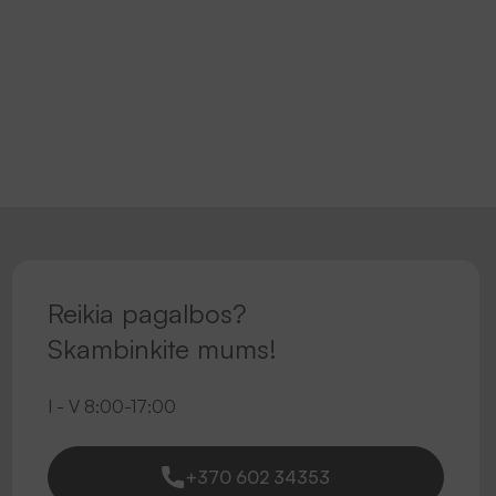
Reikia pagalbos?
Skambinkite mums!
I - V 8:00-17:00
+370 602 34353