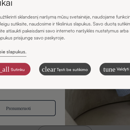
kai
žtikrinti sklandesnį naršymą mūsų svetainėje, naudojame funkci
s
Jeigu sutiksite, naudosime ir tikslinius slapukus. Savo duotą sutiki
ite atšaukti pakeisdami savo interneto naršyklės nustatymus arba 
lapukus prisijungę savo paskyroje.
Atsiliepimai
pie slapukus.
ku gauti SIDONO naujienas
štu
_all
clear
tune
Valdyti
Sutinku
Tęsti be sutikimo
, kaip tvarkome duomenis
ikslais, skaitykite Privatumo
Būkite pirma (-as), kuri (-is) paliks atsiliepimą apie šią pr
svarbi mums ir gali padėti kitiems klientams apsispręsti.
Tai užtruks vos minutę!
Prenumeruoti