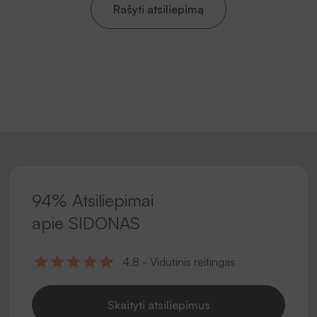
Rašyti atsiliepimą
94% Atsiliepimai
apie SIDONAS
4.8 - Vidutinis reitingas
Skaityti atsiliepimus