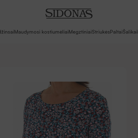
džinsai
Maudymosi kostiumėliai
Megztiniai
Striukės
Paltai
Šalikai