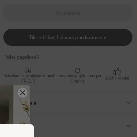
Išparduota
Tikrinti likutį fizinėse parduotuvėse
Reikia pagalbos?
Nemokamas pristatymas nuo
Nemokamas grąžinimas per
Aukšta kokybė
49 EUR
Omniva
Dydžių lentelė
Aprašymas