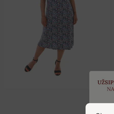
UŽSI
NA
ir ga
p