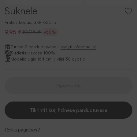
Suknelė
Prekės kodas:
SKR-620-B
9,95 €
19,95 €
-50%
Turime 2 parduotuvėse -
rodyti informaciją!
Sudėtis:
viskozė 100%
Modelio ūgis 164 cm; ji vilki 38 dydžio
Išparduota
Tikrinti likutį fizinėse parduotuvėse
Reikia pagalbos?