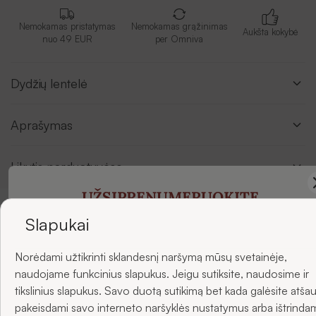
Nemokamas pristatymas
Nemokamas grąžinimas
Aukšta kokybė
nuo 49 EUR
per Omniva
Dydžių lentelė
Aprašymas
Likutis parduotuvėse
UŽSIPRENUMERUOKITE
NAUJIENLAIŠKIUS
Slapukai
Atsiliepimai
Norėdami užtikrinti sklandesnį naršymą mūsų svetainėje,
ir gaukite -5 % nuolaidą savo pirmajam užsakymui.
naudojame funkcinius slapukus. Jeigu sutiksite, naudosime ir
tikslinius slapukus. Savo duotą sutikimą bet kada galėsite atšau
pakeisdami savo interneto naršyklės nustatymus arba ištrinda