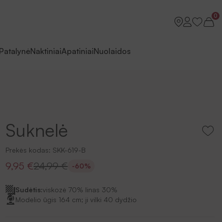
0
Patalynė
Naktiniai
Apatiniai
Nuolaidos
Suknelė
Prekės kodas:
SKK-619-B
9,95 €
24,99 €
-60%
Sudėtis:
viskozė 70% linas 30%
Modelio ūgis 164 cm; ji vilki 40 dydžio