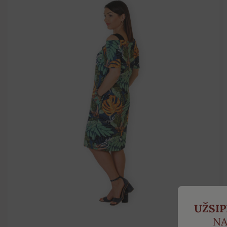
UŽSI
NA