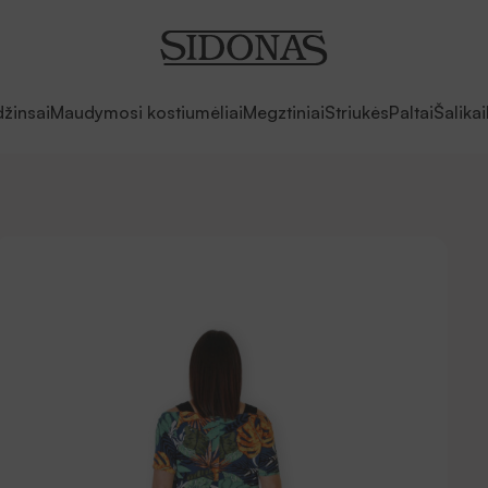
džinsai
Maudymosi kostiumėliai
Megztiniai
Striukės
Paltai
Šalikai