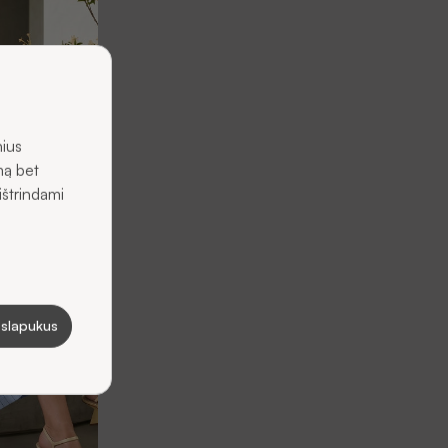
nius
mą bet
ištrindami
 slapukus