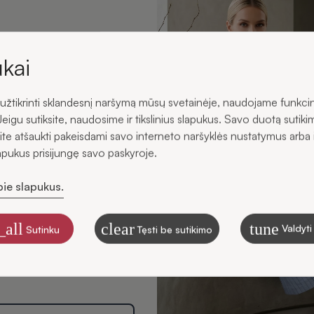
ukite -5 % nuolaidą savo
irmajam užsakymui.
kai
žtikrinti sklandesnį naršymą mūsų svetainėje, naudojame funkci
s
Jeigu sutiksite, naudosime ir tikslinius slapukus. Savo duotą sutiki
ite atšaukti pakeisdami savo interneto naršyklės nustatymus arba 
lapukus prisijungę savo paskyroje.
pie slapukus.
ku gauti SIDONO naujienas
štu
_all
clear
tune
Valdyti
Sutinku
Tęsti be sutikimo
, kaip tvarkome duomenis
ikslais, skaitykite Privatumo