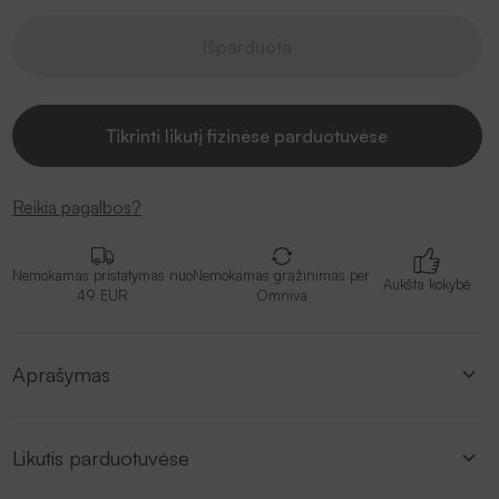
Išparduota
Tikrinti likutį fizinėse parduotuvėse
Reikia pagalbos?
Nemokamas pristatymas nuo
Nemokamas grąžinimas per
Aukšta kokybė
49 EUR
Omniva
Aprašymas
Likutis parduotuvėse