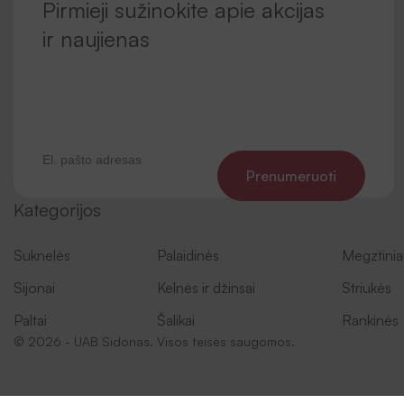
Pirmieji sužinokite apie akcijas
ir naujienas
Prenumeruoti
Kategorijos
Suknelės
Palaidinės
Megztinia
Sijonai
Kelnės ir džinsai
Striukės
Paltai
Šalikai
Rankinės
© 2026 - UAB Sidonas. Visos teisės saugomos.