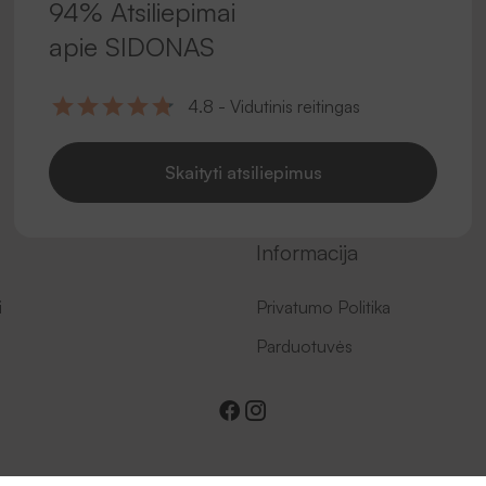
94% Atsiliepimai
apie SIDONAS
4.8 - Vidutinis reitingas
Skaityti atsiliepimus
Informacija
i
Privatumo Politika
Parduotuvės