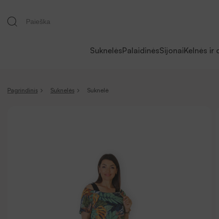
Suknelės
Palaidinės
Sijonai
Kelnės ir 
Pagrindinis
Suknelės
Suknelė