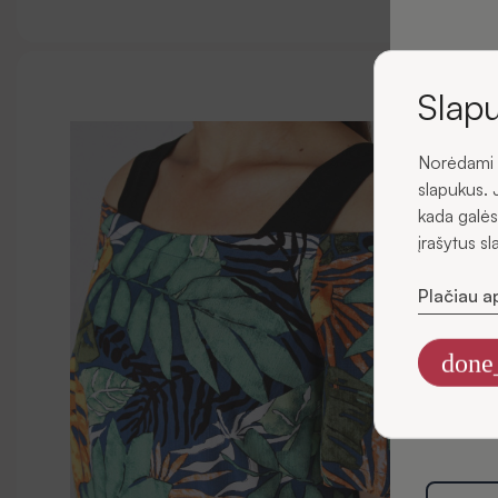
ir ga
p
Slapu
Norėdami u
El. pašta
slapukus. 
kada galės
įrašytus s
Plačiau a
Sutin
el. pa
done
Informaciją
rinkodaros t
Politikoje