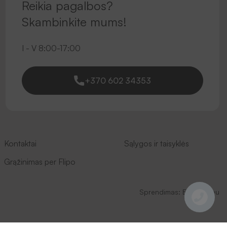
Reikia pagalbos?
Skambinkite mums!
I - V 8:00-17:00
+370 602 34353
Kontaktai
Sąlygos ir taisyklės
Grąžinimas per Flipo
Sprendimas:
Elpresta.eu