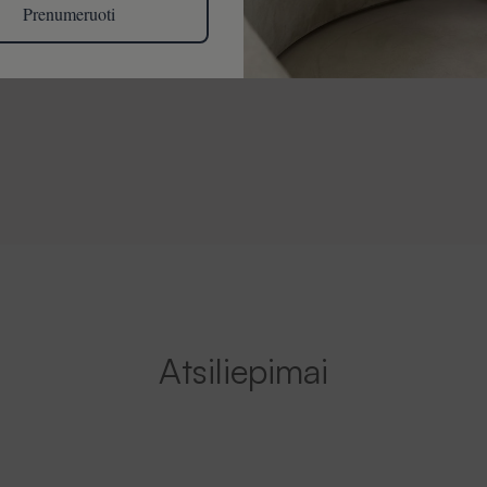
Prenumeruoti
Atsiliepimai