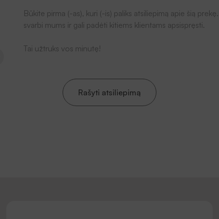
Būkite pirma (-as), kuri (-is) paliks atsiliepimą apie šią pr
svarbi mums ir gali padėti kitiems klientams apsispręsti.
Tai užtruks vos minutę!
Rašyti atsiliepimą