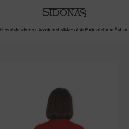
džinsai
Maudymosi kostiumėliai
Megztiniai
Striukės
Paltai
Šalikai