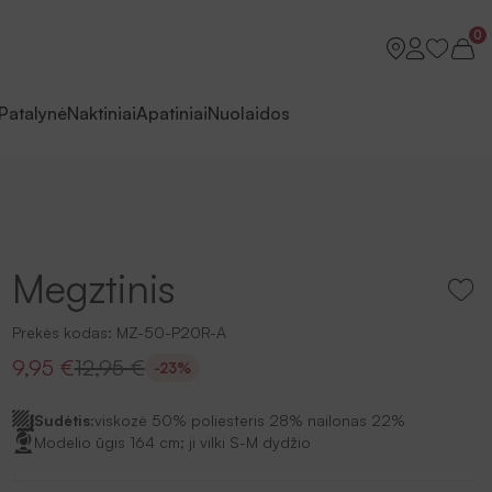
0
Patalynė
Naktiniai
Apatiniai
Nuolaidos
Megztinis
Prekės kodas:
MZ-50-P20R-A
9,95 €
12,95 €
-23%
Sudėtis:
viskozė 50% poliesteris 28% nailonas 22%
Modelio ūgis 164 cm; ji vilki S-M dydžio