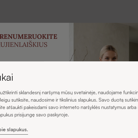
PRENUMERUOKITE
UJIENLAIŠKIUS
ukite -5 % nuolaidą savo
irmajam užsakymui.
kai
žtikrinti sklandesnį naršymą mūsų svetainėje, naudojame funkci
s
Jeigu sutiksite, naudosime ir tikslinius slapukus. Savo duotą sutiki
ite atšaukti pakeisdami savo interneto naršyklės nustatymus arba 
lapukus prisijungę savo paskyroje.
pie slapukus.
ku gauti SIDONO naujienas