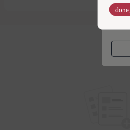
el. pa
done
Informaciją
rinkodaros t
Politikoje