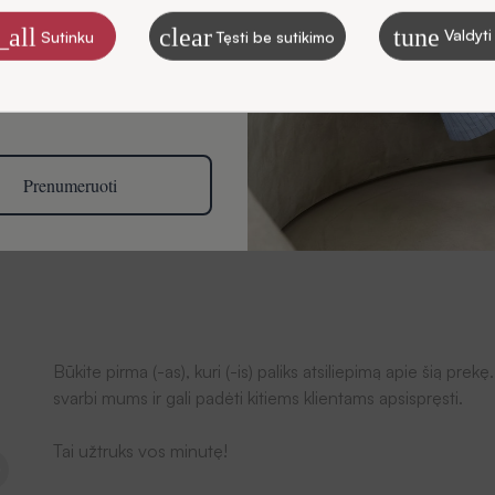
štu
_all
clear
tune
Valdyti
Sutinku
Tęsti be sutikimo
, kaip tvarkome duomenis
ikslais, skaitykite Privatumo
Prenumeruoti
Atsiliepimai
Būkite pirma (-as), kuri (-is) paliks atsiliepimą apie šią pr
svarbi mums ir gali padėti kitiems klientams apsispręsti.
Tai užtruks vos minutę!