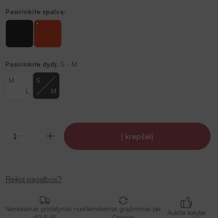
Pasirinkite spalvą:
Pasirinkite dydį:
S - M
M
S
L
M
Į krepšelį
Reikia pagalbos?
Nemokamas pristatymas nuo
Nemokamas grąžinimas per
Aukšta kokybė
49 EUR
Omniva