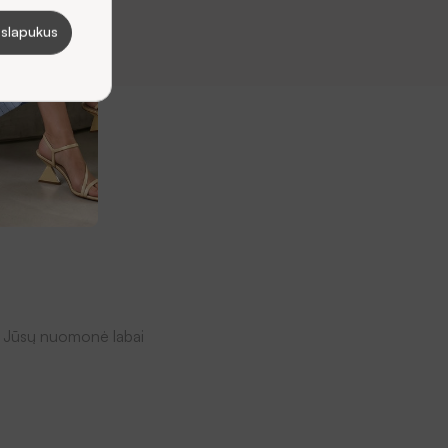
 slapukus
ekę. Jūsų nuomonė labai