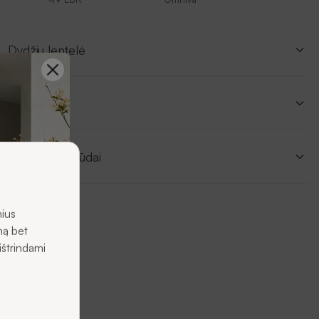
Dydžių lentelė
Aprašymas
Pristatymo būdai
nius
mą bet
ištrindami