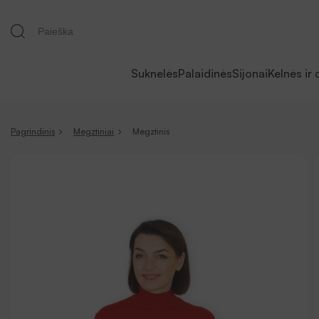
Suknelės
Palaidinės
Sijonai
Kelnės ir 
Pagrindinis
Megztiniai
Megztinis