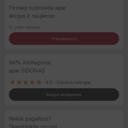
Pirmieji sužinokite apie
akcijas ir naujienas
Prenumeruoti
94% Atsiliepimai
apie SIDONAS
4.8 - Vidutinis reitingas
Skaityti atsiliepimus
Reikia pagalbos?
Skambinkite mums!