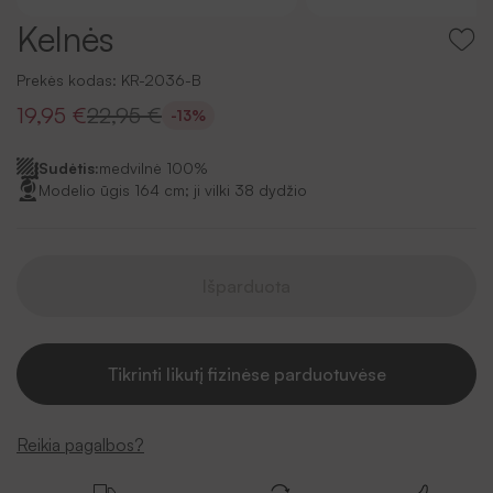
Kelnės
Prekės kodas:
KR-2036-B
19,95 €
22,95 €
-13%
Sudėtis:
medvilnė 100%
Modelio ūgis 164 cm; ji vilki 38 dydžio
Išparduota
Tikrinti likutį fizinėse parduotuvėse
Reikia pagalbos?